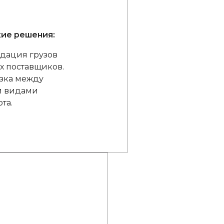
ие решения:
дация грузов
ых поставщиков.
зка между
и видами
та.