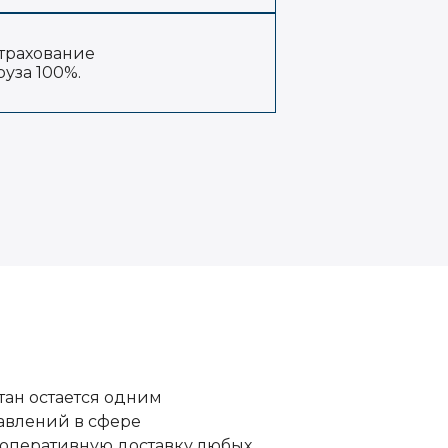
трахование
руза 100%.
стан остается одним
авлений в сфере
оперативную доставку любых