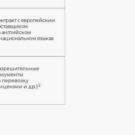
онтракт с европейским
оставщиком
а английском
 национальном языках
азрешительные
окументы
а перевозку
2
ицензии и др.)