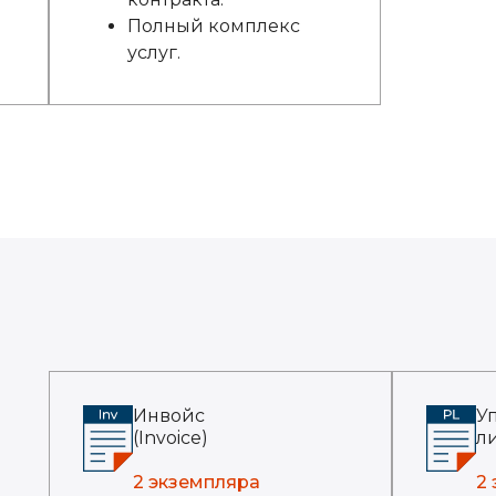
Полный комплекс
услуг.
Инвойс
У
(Invoice)
ли
2 экземпляра
2