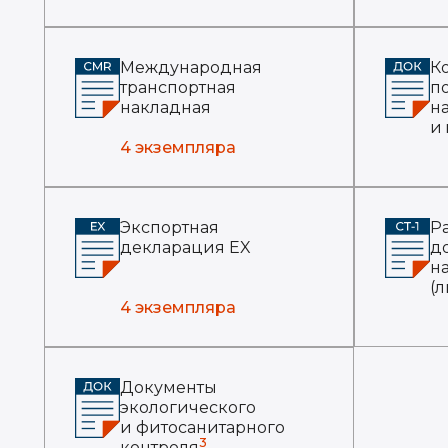
Международная
К
транспортная
п
накладная
н
и
4 экземпляра
Экспортная
Р
декларация EX
д
н
(л
4 экземпляра
Документы
экологического
и фитосанитарного
3
контроля