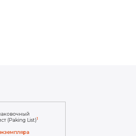
паковочный
1
ст (Paking List)
 экземпляра