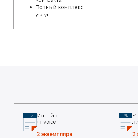
Полный комплекс
услуг.
Инвойс
У
(Invoice)
ли
2 экземпляра
2