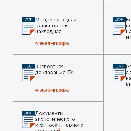
Международная
К
транспортная
п
накладная
н
и
4 экземпляра
Экспортная
Р
декларация EX
д
н
(л
4 экземпляра
Документы
экологического
и фитосанитарного
3
контроля