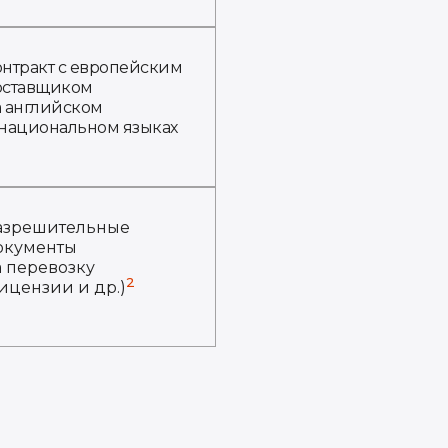
онтракт с европейским
оставщиком
а английском
 национальном языках
азрешительные
окументы
а перевозку
2
ицензии и др.)