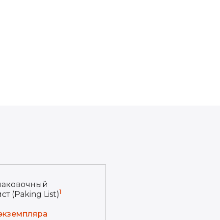
паковочный
1
ст (Paking List)
 экземпляра