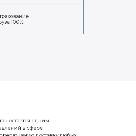
трахование
руза 100%.
стан остается одним
авлений в сфере
оперативную доставку любых