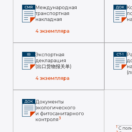
Международная
К
транспортная
п
накладная
н
4 экземпляра
Экспортная
Р
декларация
д
(出口货物报关单)
н
(л
4 экземпляра
Документы
экологического
и фитосанитарного
3
контроля
1
С полн