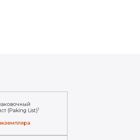
паковочный
1
ст (Paking List)
 экземпляра