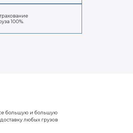
трахование
руза 100%.
все большую и большую
доставку любых грузов