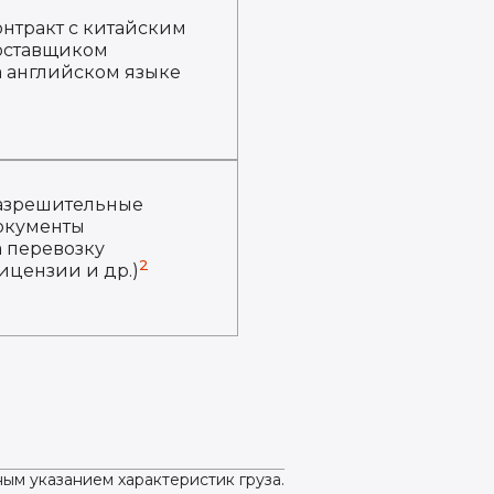
онтракт с китайским
оставщиком
а английском языке
азрешительные
окументы
а перевозку
2
ицензии и др.)
ым указанием характеристик груза.