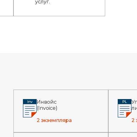
услуг.
Инвойс
У
(Invoice)
ли
2 экземпляра
2